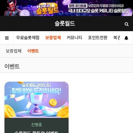
슬롯월드
무료슬롯체험
보증업체
커뮤니티
포인트전환
복권
고
보증업체
이벤트
이벤트
진행중