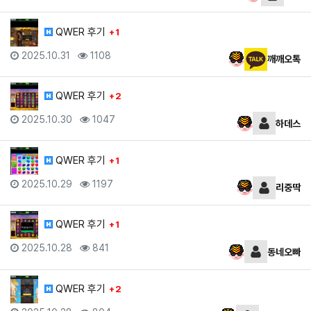
댓글
QWER 후기
1
등록일
조회
등록자
2025.10.31
1108
깨깨오톡
댓글
QWER 후기
2
등록일
조회
등록자
2025.10.30
1047
하데스
댓글
QWER 후기
1
등록일
조회
등록자
2025.10.29
1197
리중딱
댓글
QWER 후기
1
등록일
조회
등록자
2025.10.28
841
동네오빠
댓글
QWER 후기
2