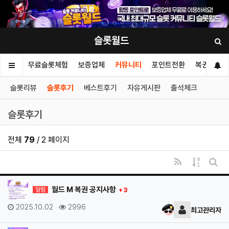
슬롯월드
무료슬롯체험
보증업체
커뮤니티
포인트전환
복권
고
슬롯리뷰
슬롯후기
베스트후기
자유게시판
출석체크
슬롯후기
전체
79
/ 2 페이지
RSS
게시물 
게시
댓글
월드 M 복권 공지사항
알림
3
등록일
조회
등록자
2025.10.02
2996
최고관리자