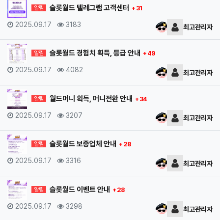
댓글
슬롯월드 텔레그램 고객센터
알림
31
등록일
조회
등록자
2025.09.17
3183
최고관리자
댓글
슬롯월드 경험치 획득, 등급 안내
알림
49
등록일
조회
등록자
2025.09.17
4082
최고관리자
댓글
월드머니 획득, 머니전환 안내
알림
34
등록일
조회
등록자
2025.09.17
3207
최고관리자
댓글
슬롯월드 보증업체 안내
알림
28
등록일
조회
등록자
2025.09.17
3316
최고관리자
댓글
슬롯월드 이벤트 안내
알림
28
등록일
조회
등록자
2025.09.17
3298
최고관리자