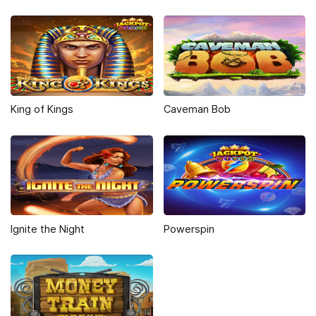
King of Kings
Caveman Bob
Ignite the Night
Powerspin