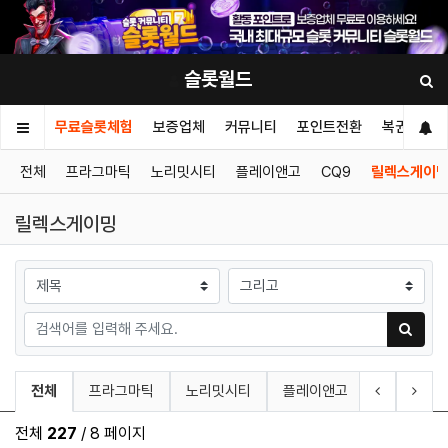
슬롯월드
무료슬롯체험
보증업체
커뮤니티
포인트전환
복권
고
전체
프라그마틱
노리밋시티
플레이앤고
CQ9
릴렉스게이
릴렉스게이밍
검색대상
검색어
검색하
슬롯무료체험 분류 목록
이전 분류
다음
전체
프라그마틱
노리밋시티
플레이앤고
CQ9
전체
227
/ 8 페이지