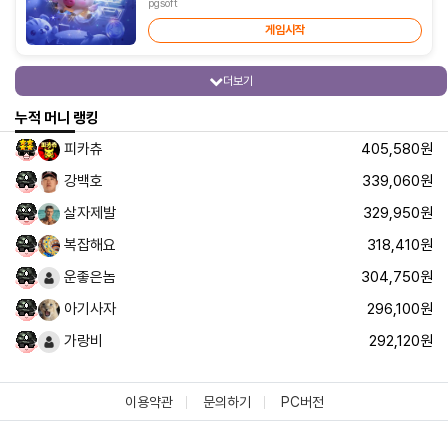
pgsoft
게임시작
더보기
누적 머니 랭킹
피카츄
405,580원
강백호
339,060원
살자제발
329,950원
복잡해요
318,410원
운좋은놈
304,750원
아기사자
296,100원
가랑비
292,120원
이용약관
문의하기
PC버전