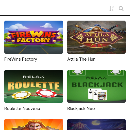
게시물 
게시
FireWins Factory
Attila The Hun
Roulette Nouveau
Blackjack Neo