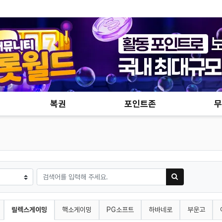
복권
포인트존
무
검색어
검색하기
릴렉스게이밍
핵소게이밍
PG소프트
하바네로
부운고