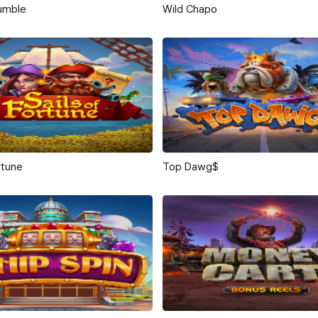
umble
Wild Chapo
rtune
Top Dawg$