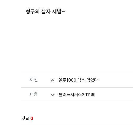
본문
형구의 살자 제발~
관련자료
이전
올푸1000 맥스 먹었다
다음
블러드서커스2 111배
댓글
0