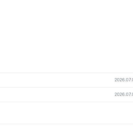
작성일
2026.07.
작성일
2026.07.