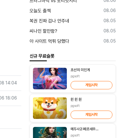
등록일
프라그마틱 vs 노리밋시티
08.06
등록일
오늘도 출첵
08.06
등록일
복권 진짜 겁나 안주네
08.05
등록일
씨나인 할만함?
08.05
등록일
아 사이트 먹튀 당했다
08.05
신규 무료슬롯
초선의 미인계
pgsoft
08 14:04
게임시작
06 18:06
윈 윈 원
pgsoft
게임시작
메두사2:페르세우스의모험
pgsoft