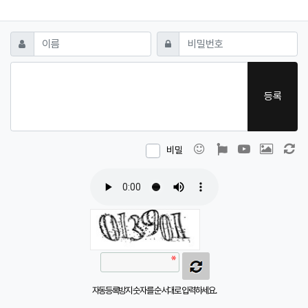
댓글쓰기
필수
필수
이름
비밀번호
등록
이모티콘
폰트어썸
동영상
이미지
새
비밀
자동등록방지 숫자를 순서대로 입력하세요.