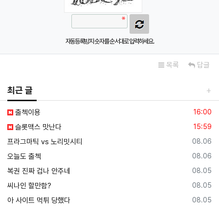
자동등록방지 숫자를 순서대로 입력하세요.
목록
답글
최근 글
등록일
출첵이용
16:00
등록일
슬롯맥스 맛난다
15:59
등록일
프라그마틱 vs 노리밋시티
08.06
등록일
오늘도 출첵
08.06
등록일
복권 진짜 겁나 안주네
08.05
등록일
씨나인 할만함?
08.05
등록일
아 사이트 먹튀 당했다
08.05