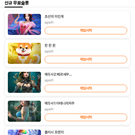
신규 무료슬롯
초선의 미인계
pgsoft
게임시작
윈 윈 원
pgsoft
게임시작
메두사2:페르세우스의모험
pgsoft
게임시작
메두사1:아테나의저주
pgsoft
게임시작
플러시 프렌지