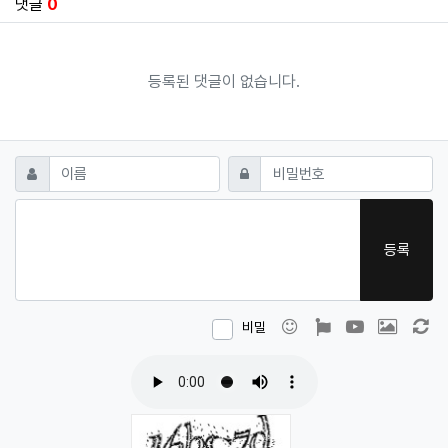
댓글
0
등록된 댓글이 없습니다.
댓글쓰기
필수
필수
이름
비밀번호
등록
이모티콘
폰트어썸
동영상
이미지
새
비밀