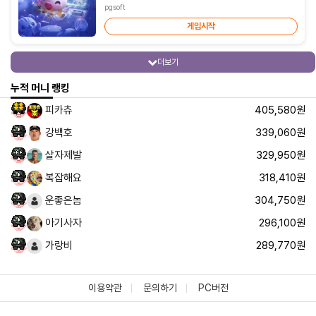
pgsoft
게임시작
더보기
누적 머니 랭킹
피카츄
405,580원
강백호
339,060원
살자제발
329,950원
복잡해요
318,410원
운좋은놈
304,750원
아기사자
296,100원
가랑비
289,770원
이용약관
문의하기
PC버전