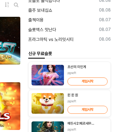
등록일
오늘도 출석합니다
08.08
게시물 정렬
등록일
즐주 보내십쇼
08.08
게시판 검색
등록일
출첵이용
08.07
등록일
슬롯맥스 맛난다
08.07
등록일
프라그마틱 vs 노리밋시티
08.06
신규 무료슬롯
초선의 미인계
pgsoft
게임시작
윈 윈 원
pgsoft
게임시작
메두사2:페르세우스의모험
pgsoft