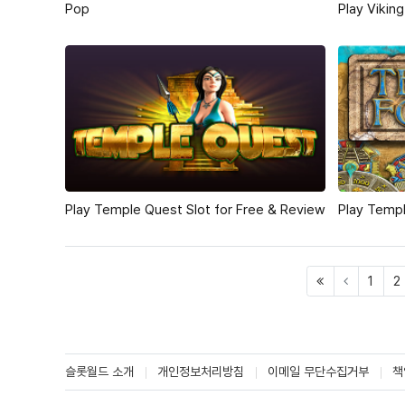
Pop
Play Vikin
Play Temple Quest Slot for Free & Review
(first)
1
2
슬롯월드 소개
개인정보처리방침
이메일 무단수집거부
책