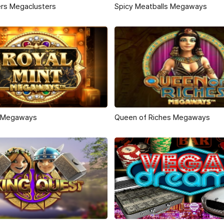
ers Megaclusters
Spicy Meatballs Megaways
t Megaways
Queen of Riches Megaways