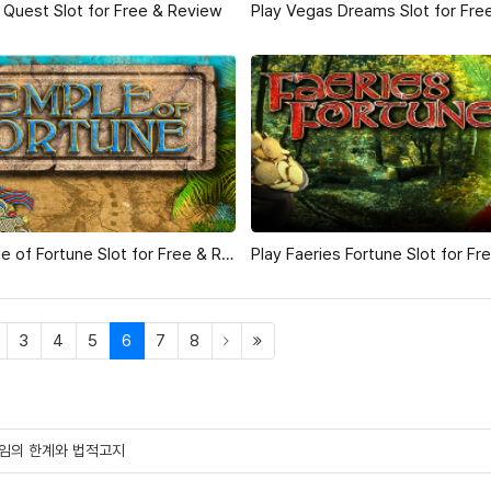
g Quest Slot for Free & Review
Play Temple of Fortune Slot for Free & Review
(current)
(last)
3
4
5
6
7
8
임의 한계와 법적고지