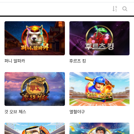
게시물 
게시
퍼니 알파카
후르츠 킹
갓 오브 체스
열혈야구