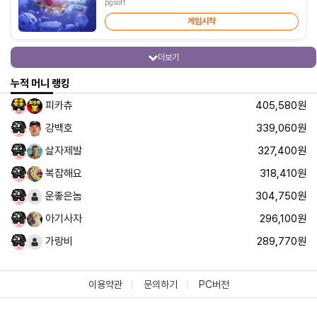
pgsoft
게임시작
더보기
누적 머니 랭킹
피카츄
405,580원
강백호
339,060원
살자제발
327,400원
복잡해요
318,410원
운좋은놈
304,750원
아기사자
296,100원
가랑비
289,770원
이용약관
문의하기
PC버전