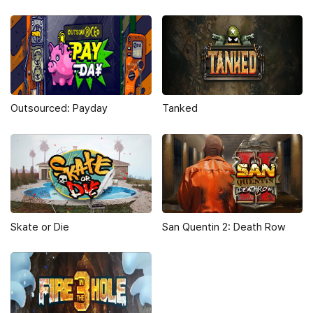
Outsourced: Payday
Tanked
Skate or Die
San Quentin 2: Death Row