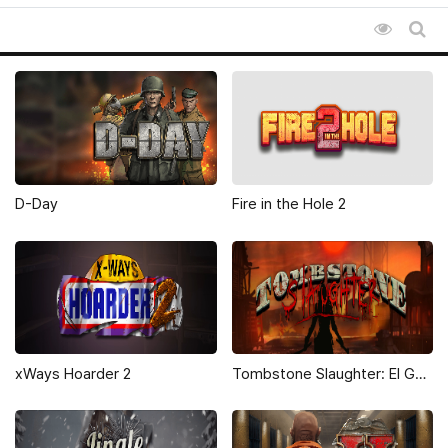
조회순 
게시
D-Day
Fire in the Hole 2
xWays Hoarder 2
Tombstone Slaughter: El Gordo's Revenge