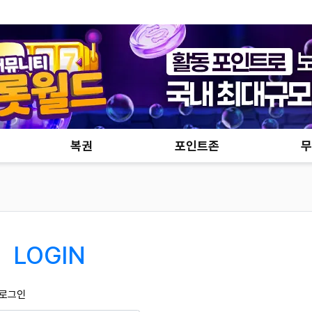
복권
포인트존
무
LOGIN
로그인