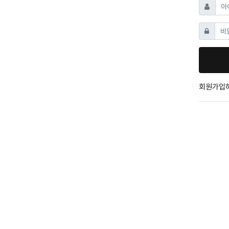
필
아이디
비밀번호
회원가입