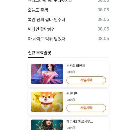
등록일
프라그마틱 vs 노리밋시티
08.06
등록일
오늘도 출첵
08.06
등록일
복권 진짜 겁나 안주네
08.05
등록일
씨나인 할만함?
08.05
등록일
아 사이트 먹튀 당했다
08.05
신규 무료슬롯
초선의 미인계
pgsoft
게임시작
윈 윈 원
pgsoft
게임시작
메두사2:페르세우스의모험
pgsoft