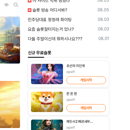
등록일
아 사이트 먹튀 당했다
08.05
조회순 정렬
등록일
슬롯 방송 어디서봐?
08.05
게시판 검색
등록일
민주당대표 정청래 화이팅
08.03
등록일
요즘 슬롯잘터지는거 있나?
08.03
등록일
다들 주말이신데 뭐하시나요???
08.01
신규 무료슬롯
초선의 미인계
pgsoft
게임시작
윈 윈 원
pgsoft
게임시작
메두사2:페르세우스의모험
pgsoft