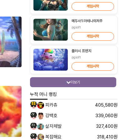
게임시작
메두사1:아테나의저주
pgsoft
게임시작
플러시 프렌지
pgsoft
게임시작
더보기
누적 머니 랭킹
피카츄
405,580원
강백호
339,060원
살자제발
327,400원
복잡해요
318,410원