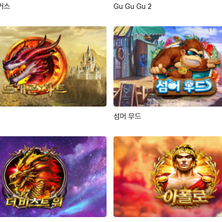
커스
Gu Gu Gu 2
섬머 무드