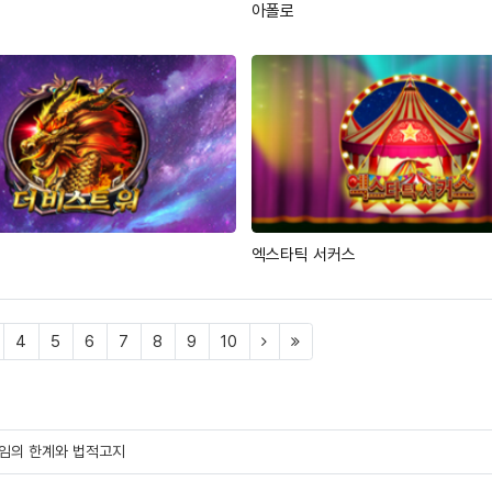
아폴로
엑스타틱 서커스
(next)
(last)
4
5
6
7
8
9
10
임의 한계와 법적고지